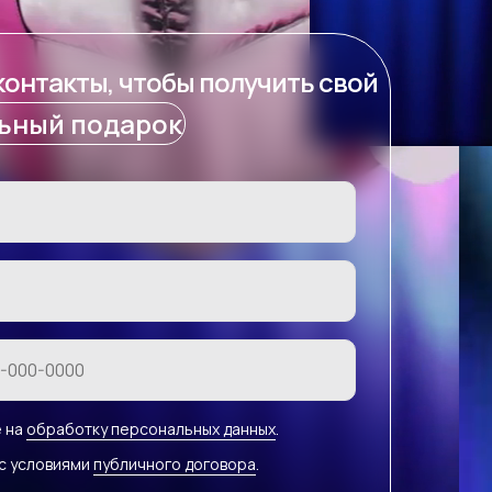
контакты, чтобы получить свой
ьный подарок
е на
обработку персональных данных
.
с условиями
публичного договора
.