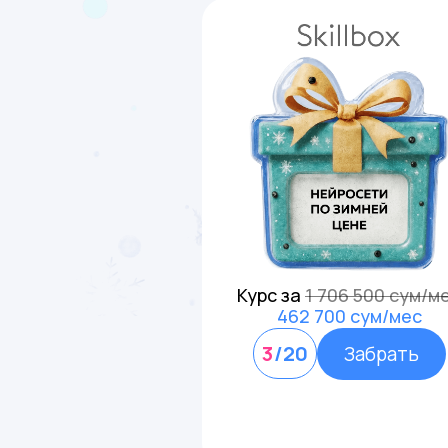
Курс за
1 706 500 сум/м
462 700 сум/мес
3
/20
Забрать