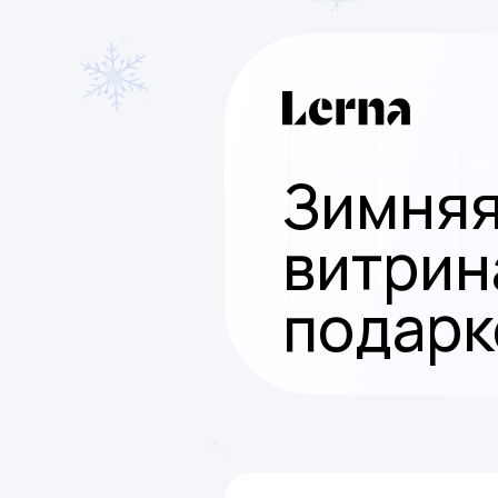
Зимня
витрин
подарк