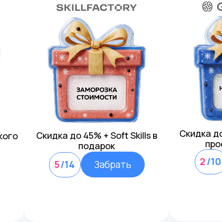
Скидка д
Скидка до 45% + Soft Skills в
кого
про
подарок
2
/10
5
/14
Забрать