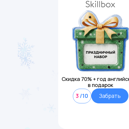
Скидка 70% + год английс
в подарок
3
/10
Забрать