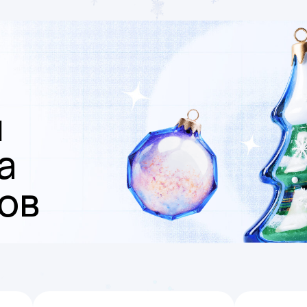
я
а
ов