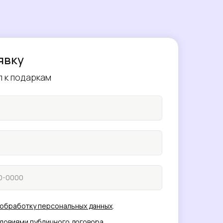
явку
п к подаркам
обработку персональных данных
.
словиями
публичного договора
.