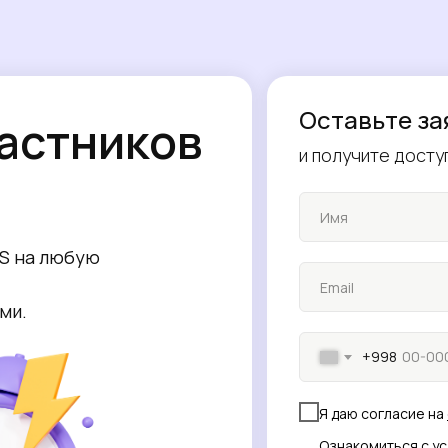
Оставьте за
частников
и получите досту
ZS на любую
ми.
+998
Я даю согласие на
Ознакомиться с у