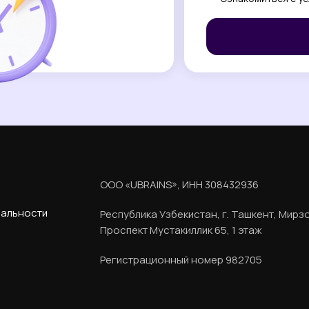
ООО «UBRAINS», ИНН 308432936
иальности
Республика Узбекистан, г. Ташкент, Мирз
Проспект Мустакиллик 65, 1 этаж
Регистрационный номер 982705